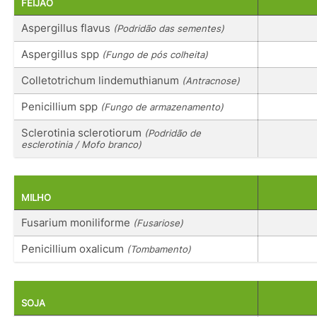
FEIJÃO
Aspergillus flavus
(Podridão das sementes)
Aspergillus spp
(Fungo de pós colheita)
Colletotrichum lindemuthianum
(Antracnose)
Penicillium spp
(Fungo de armazenamento)
Sclerotinia sclerotiorum
(Podridão de
esclerotinia / Mofo branco)
MILHO
Fusarium moniliforme
(Fusariose)
Penicillium oxalicum
(Tombamento)
SOJA