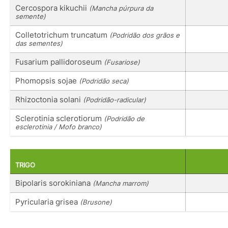
Cercospora kikuchii
(Mancha púrpura da
semente)
Colletotrichum truncatum
(Podridão dos grãos e
das sementes)
Fusarium pallidoroseum
(Fusariose)
Phomopsis sojae
(Podridão seca)
Rhizoctonia solani
(Podridão-radicular)
Sclerotinia sclerotiorum
(Podridão de
esclerotinia / Mofo branco)
TRIGO
Bipolaris sorokiniana
(Mancha marrom)
Pyricularia grisea
(Brusone)