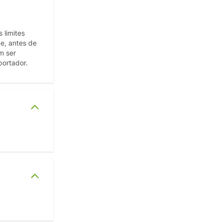
 limites
ue, antes de
m ser
portador.