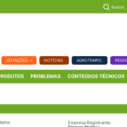
Buscar
PECUÁR
COTAÇÕES
NOTÍCIAS
AGROTEMPO
REGI
MPO
REGIONAL
COMERCIAL
AGROVIAGENS
PRODUTOS
PROBLEMAS
CONTEÚDOS TÉCNICOS
MAPA:
Empresa Registrante: