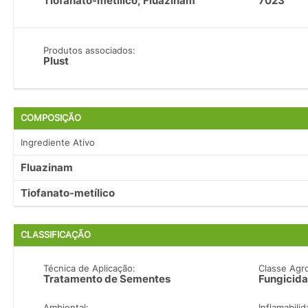
Tiofanato-metílico; Fluazinam
7023
Produtos associados:
Plust
COMPOSIÇÃO
Ingrediente Ativo
Fluazinam
Tiofanato-metílico
CLASSIFICAÇÃO
Técnica de Aplicação:
Classe Agr
Tratamento de Sementes
Fungicida
Ambiental:
Inflamabilid