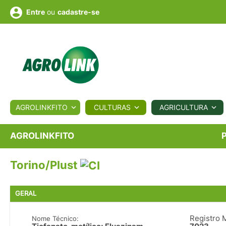
ou
cadastre-se
Entre
ULTURA
AGROLINKFITO
CULTURAS
AGRICULTURA
BIOLÓGICOS
COTAÇÕES
NOTÍCIAS
AGROTE
AGROLINKFITO
Torino/Plust
Fotos
os
Conversor
Colunistas
Eventos
e
Vídeos
GERAL
Registro 
Nome Técnico: