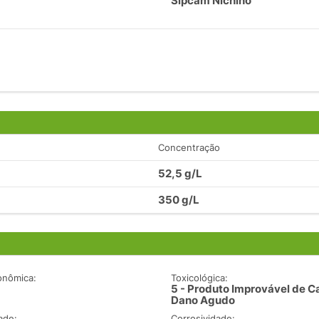
Sipcam Nichino
Concentração
52,5 g/L
350 g/L
onômica:
Toxicológica:
5 - Produto Improvável de C
Dano Agudo
ade:
Corrosividade: