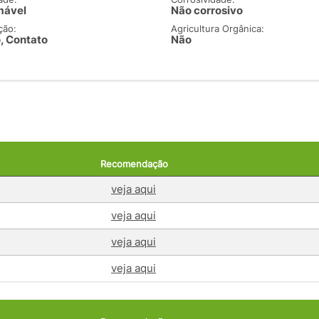
mável
Não corrosivo
ção:
Agricultura Orgânica:
, Contato
Não
Recomendação
veja aqui
veja aqui
veja aqui
veja aqui