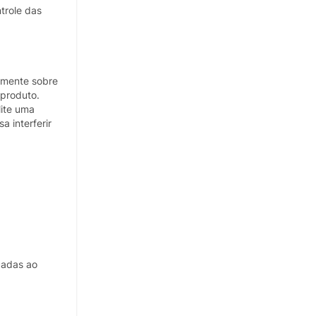
trole das
tamente sobre
 produto.
lite uma
 interferir
çadas ao