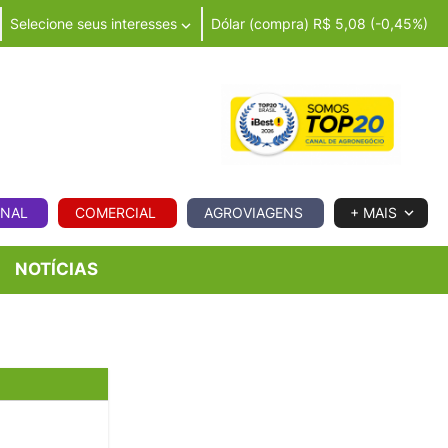
Selecione seus interesses
Dólar (compra) R$ 5,08 (-0,45%)
IA
ONAL
COMERCIAL
AGROVIAGENS
+ MAIS
NOTÍCIAS