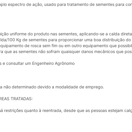
plo espectro de ação, usado para tratamento de sementes para con
ibuição uniforme do produto nas sementes, aplicando-se a calda dire
alda/100 Kg de sementes para proporcionar uma boa distribuição do
 equipamento de rosca sem fim ou em outro equipamento que possibi
a que as sementes não sofram quaisquer danos mecânicos que possa
as e consultar um Engenheiro Agrônomo
rança não determinado devido a modalidade de emprego.
REAS TRATADAS:
á restrições quanto à reentrada, desde que as pessoas estejam cal