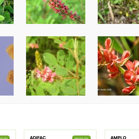
ADIFAC
AMPLO
icida
Herbicida