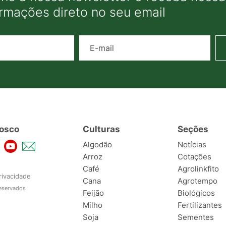
ormações direto no seu email
Nome
E-mail
osco
Culturas
Seções
Algodão
Notícias
Arroz
Cotações
Café
Agrolinkfito
rivacidade
Cana
Agrotempo
reservados
Feijão
Biológicos
Milho
Fertilizantes
Soja
Sementes