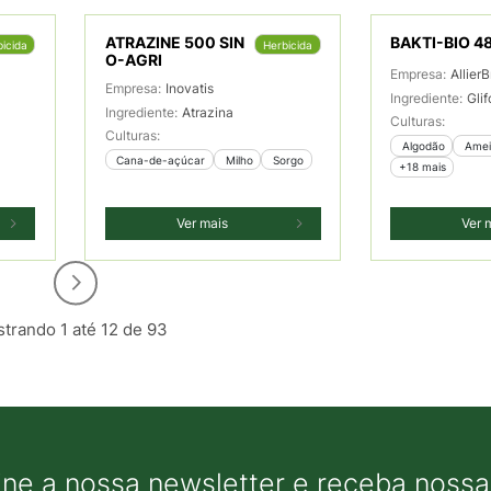
ATRAZINE 500 SIN
BAKTI-BIO 4
icida
Herbicida
O-AGRI
Empresa:
AllierB
Empresa:
Inovatis
Ingrediente:
Gli
Ingrediente:
Atrazina
Culturas:
Culturas:
 Algodão
 Ame
 Cana-de-açúcar
 Milho
 Sorgo
+18 mais
Ver mais
Ver 
trando 1 até 12 de 93
ine a nossa newsletter e receba nossas