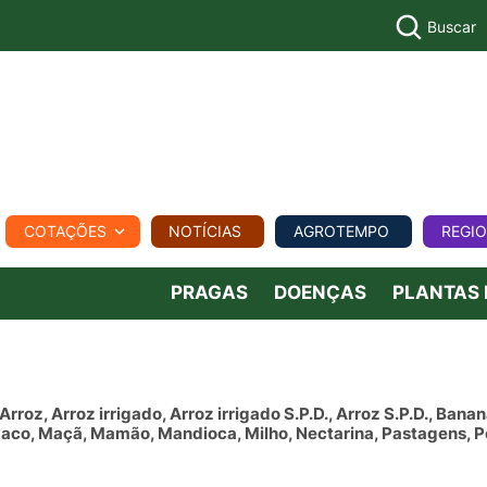
Buscar
PECUÁR
COTAÇÕES
NOTÍCIAS
AGROTEMPO
REGI
MPO
REGIONAL
COMERCIAL
AGROVIAGENS
PRAGAS
DOENÇAS
PLANTAS
oz, Arroz irrigado, Arroz irrigado S.P.D., Arroz S.P.D., Banan
abaco, Maçã, Mamão, Mandioca, Milho, Nectarina, Pastagens, P