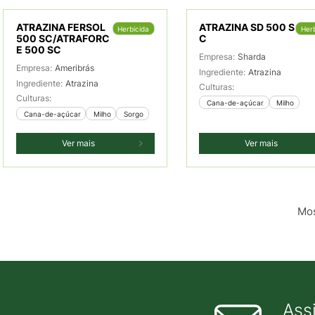
ATRAZINA FERSOL
ATRAZINA SD 500 S
Herbicida
Herb
500 SC/ATRAFORC
C
E 500 SC
Empresa:
Sharda
Empresa:
Ameribrás
Ingrediente:
Atrazina
Ingrediente:
Atrazina
Culturas:
Culturas:
 Cana-de-açúcar
 Milho
 Cana-de-açúcar
 Milho
 Sorgo
Ver mais
Ver mais
Mos
Ass