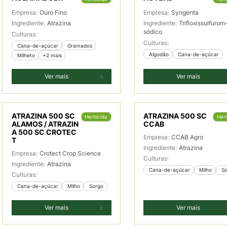
Empresa:
Ouro Fino
Empresa:
Syngenta
Ingrediente:
Atrazina
Ingrediente:
Trifloxissulfurom
sódico
Culturas:
Culturas:
 Cana-de-açúcar
 Gramados
 Algodão
 Cana-de-açúcar
 Milheto
+2 mais
Ver mais
Ver mais
ATRAZINA 500 SC
ATRAZINA 500 SC
Herbicida
Herb
ALAMOS / ATRAZIN
CCAB
A 500 SC CROTEC
Empresa:
CCAB Agro
T
Ingrediente:
Atrazina
Empresa:
Crotect Crop Science
Culturas:
Ingrediente:
Atrazina
 Cana-de-açúcar
 Milho
 S
Culturas:
 Cana-de-açúcar
 Milho
 Sorgo
Ver mais
Ver mais