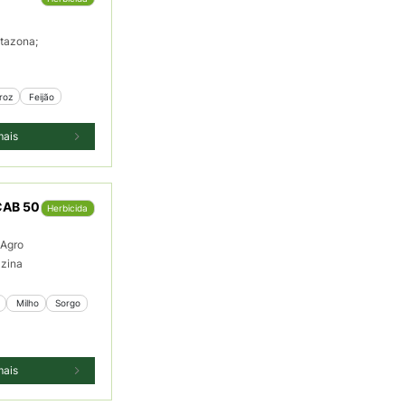
tazona;
rroz
 Feijão
mais
CAB 50
Herbicida
Agro
azina
 Milho
 Sorgo
mais