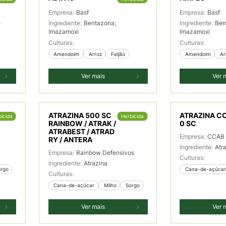
Empresa:
Basf
Empresa:
Basf
-
Ingrediente:
Bentazona;
Ingrediente:
Ben
Imazamoxi
Imazamoxi
Culturas:
Culturas:
 Amendoim
 Arroz
 Feijão
 Amendoim
 A
Ver mais
Ver 
ATRAZINA 500 SC
ATRAZINA C
icida
Herbicida
RAINBOW / ATRAK /
0 SC
ATRABEST / ATRAD
Empresa:
CCAB 
RY / ANTERA
Ingrediente:
Atr
Empresa:
Rainbow Defensivos
Culturas:
Ingrediente:
Atrazina
orgo
 Cana-de-açúcar
Culturas:
 Cana-de-açúcar
 Milho
 Sorgo
Ver mais
Ver 