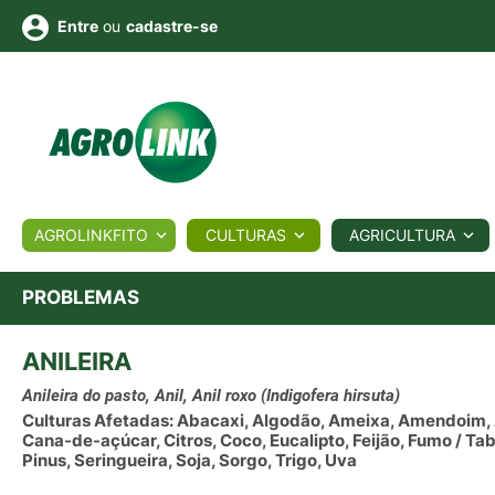
ou
cadastre-se
Entre
ULTURA
AGROLINKFITO
CULTURAS
AGRICULTURA
BIOLÓGICOS
COTAÇÕES
NOTÍCIAS
AGROTE
PROBLEMAS
ANILEIRA
Fotos
os
Conversor
Colunistas
Eventos
e
Vídeos
Anileira do pasto, Anil, Anil roxo
(Indigofera hirsuta)
Culturas Afetadas: Abacaxi, Algodão, Ameixa, Amendoim, Arr
Cana-de-açúcar, Citros, Coco, Eucalipto, Feijão, Fumo / T
Pinus, Seringueira, Soja, Sorgo, Trigo, Uva