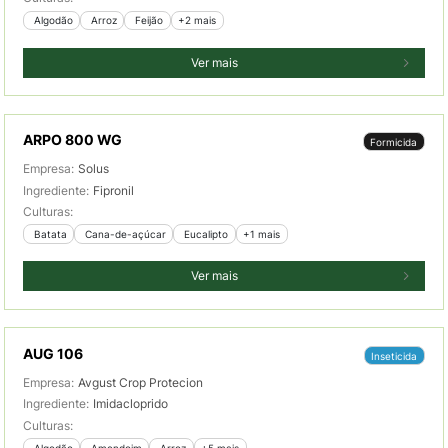
 Algodão
 Arroz
 Feijão
+2 mais
Ver mais
ARPO 800 WG
Formicida
Empresa:
Solus
Ingrediente:
Fipronil
Culturas:
 Batata
 Cana-de-açúcar
 Eucalipto
+1 mais
Ver mais
AUG 106
Inseticida
Empresa:
Avgust Crop Protecion
Ingrediente:
Imidacloprido
Culturas:
 Algodão
 Amendoim
 Arroz
+5 mais