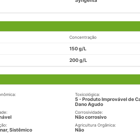
Syngenta
Concentração
150 g/L
200 g/L
onômica:
Toxicológica:
5 - Produto Improvável de C
Dano Agudo
ade:
Corrosividade:
mável
Não corrosivo
ção:
Agricultura Orgânica:
nar, Sistêmico
Não