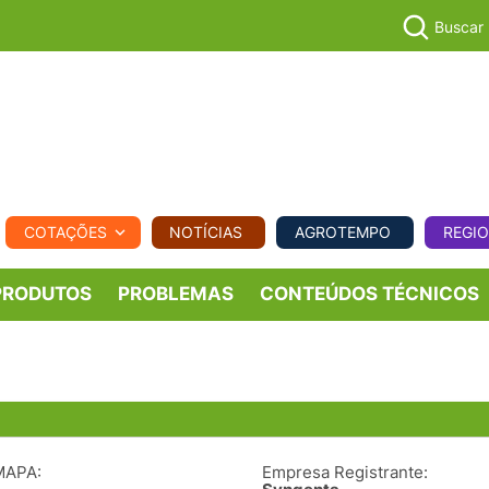
Buscar
PECUÁR
COTAÇÕES
NOTÍCIAS
AGROTEMPO
REGI
MPO
REGIONAL
COMERCIAL
AGROVIAGENS
PRODUTOS
PROBLEMAS
CONTEÚDOS TÉCNICOS
MAPA:
Empresa Registrante: