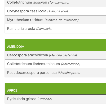
Colletotrichum gossypii
(Tombamento)
Corynespora cassiicola
(Mancha alvo)
Myrothecium roridum
(Mancha-de-mirotécio)
Ramularia areola
(Ramularia)
AMENDOIM
Cercospora arachidicola
(Mancha castanha)
Colletotrichum lindemuthianum
(Antracnose)
Pseudocercospora personata
(Mancha preta)
ARROZ
Pyricularia grisea
(Brusone)