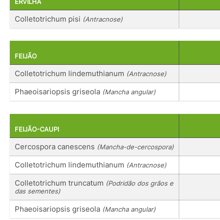
ERVILHA
Colletotrichum pisi
(Antracnose)
FEIJÃO
Colletotrichum lindemuthianum
(Antracnose)
Phaeoisariopsis griseola
(Mancha angular)
FEIJÃO-CAUPI
Cercospora canescens
(Mancha-de-cercospora)
Colletotrichum lindemuthianum
(Antracnose)
Colletotrichum truncatum
(Podridão dos grãos e
das sementes)
Phaeoisariopsis griseola
(Mancha angular)