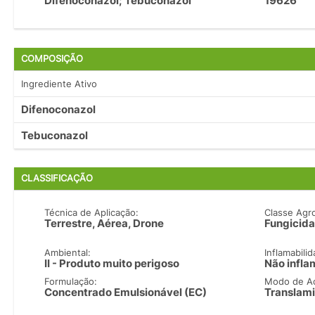
Difenoconazol; Tebuconazol
19626
COMPOSIÇÃO
Ingrediente Ativo
Difenoconazol
Tebuconazol
CLASSIFICAÇÃO
Técnica de Aplicação:
Classe Agr
Terrestre, Aérea, Drone
Fungicida
Ambiental:
Inflamabilid
II - Produto muito perigoso
Não infla
Formulação:
Modo de A
Concentrado Emulsionável (EC)
Translami