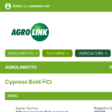
ou
cadastre-se
Entre
ULTURA
AGROLINKFITO
CULTURAS
AGRICULTURA
BIOLÓGICOS
COTAÇÕES
NOTÍCIAS
AGROTE
AGROLINKFITO
Cypress Bold
Fotos
os
Conversor
Colunistas
Eventos
e
Vídeos
GERAL
Registro 
Nome Técnico: