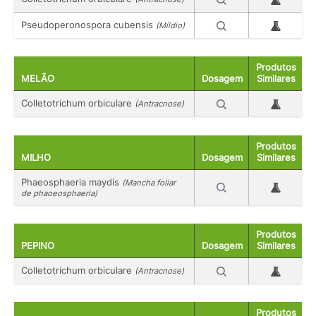
Pseudoperonospora cubensis
(Míldio)
Produtos
MELÃO
Dosagem
Similares
Colletotrichum orbiculare
(Antracnose)
Produtos
MILHO
Dosagem
Similares
Phaeosphaeria maydis
(Mancha foliar
de phaoeosphaeria)
Produtos
PEPINO
Dosagem
Similares
Colletotrichum orbiculare
(Antracnose)
Produtos