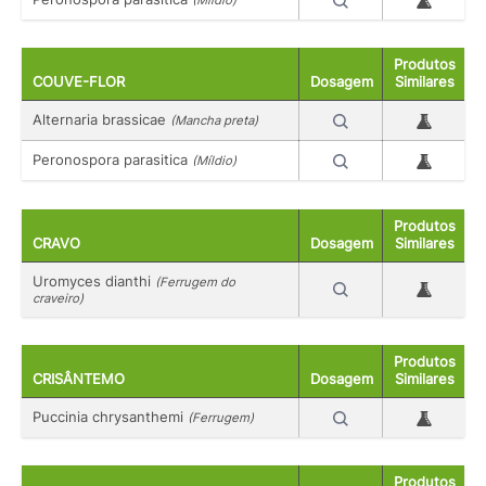
Produtos
COUVE-FLOR
Dosagem
Similares
Alternaria brassicae
(Mancha preta)
Peronospora parasitica
(Míldio)
Produtos
CRAVO
Dosagem
Similares
Uromyces dianthi
(Ferrugem do
craveiro)
Produtos
CRISÂNTEMO
Dosagem
Similares
Puccinia chrysanthemi
(Ferrugem)
Produtos