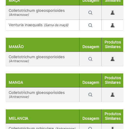
MAÇÃ
Dosagem
Similares
Colletotrichum gloeosporioides
(Antracnose)
Venturia inaequalis
(Sarna da maçã)
Produtos
MAMÃO
Dosagem
Similares
Colletotrichum gloeosporioides
(Antracnose)
Produtos
MANGA
Dosagem
Similares
Colletotrichum gloeosporioides
(Antracnose)
Produtos
MELANCIA
Dosagem
Similares
Colletotrichum orbiculare
(Antracnose)