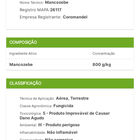
Mancozebe
Nome Técnico:
Registro MAPA:
26117
Empresa Registrante:
Coromandel
COMPOSIÇÃO
Ingrediente Ativo
Concentração
Mancozebe
800 g/kg
CLASSIFICAÇÃO
Aérea, Terrestre
Técnica de Aplicação:
Fungicida
Classe Agronômica:
5 - Produto Improvável de Causar
Toxicológica:
Dano Agudo
III - Produto perigoso
Ambiental:
Não inflamável
Inflamabilidade:
Não corrosivo