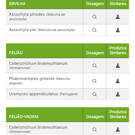
ERVILHA
Dosagem
Similares
Ascochyta pinodes
(Mancha de
ascochyta)
Ascochyta pisi
(Mancha de ascochyta)
Produtos
FEIJÃO
Dosagem
Similares
Colletotrichum lindemuthianum
(Antracnose)
Phaeoisariopsis griseola
(Mancha
angular)
Uromyces appendiculatus
(Ferrugem)
Produtos
FEIJÃO-VAGEM
Dosagem
Similares
Colletotrichum lindemuthianum
(Antracnose)