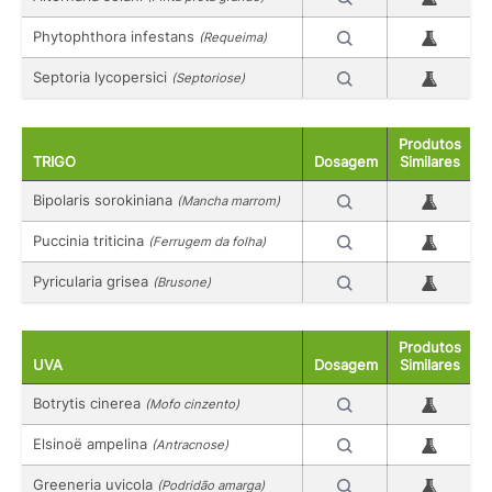
Phytophthora infestans
(Requeima)
Septoria lycopersici
(Septoriose)
Produtos
TRIGO
Dosagem
Similares
Bipolaris sorokiniana
(Mancha marrom)
Puccinia triticina
(Ferrugem da folha)
Pyricularia grisea
(Brusone)
Produtos
UVA
Dosagem
Similares
Botrytis cinerea
(Mofo cinzento)
Elsinoë ampelina
(Antracnose)
Greeneria uvicola
(Podridão amarga)