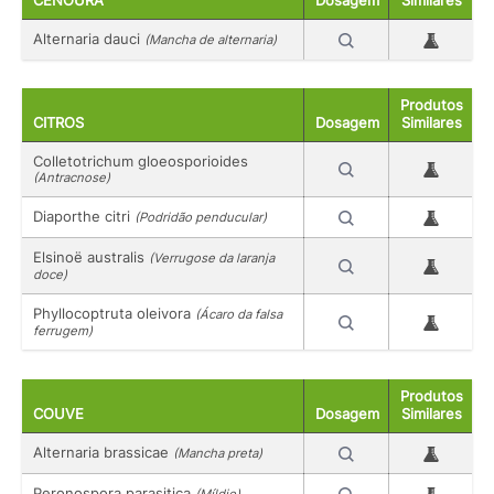
CENOURA
Dosagem
Similares
Alternaria dauci
(Mancha de alternaria)
Produtos
CITROS
Dosagem
Similares
Colletotrichum gloeosporioides
(Antracnose)
Diaporthe citri
(Podridão penducular)
Elsinoë australis
(Verrugose da laranja
doce)
Phyllocoptruta oleivora
(Ácaro da falsa
ferrugem)
Produtos
COUVE
Dosagem
Similares
Alternaria brassicae
(Mancha preta)
Peronospora parasitica
(Míldio)