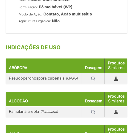
Corrosividade:
Pó molhável (WP)
Formulação:
Contato, Ação multissítio
Modo de Ação:
Não
Agricultura Orgânica:
INDICAÇÕES DE USO
Produtos
ABÓBORA
Dosagem
Similares
Pseudoperonospora cubensis
(Míldio)
Produtos
ALGODÃO
Dosagem
Similares
Ramularia areola
(Ramularia)
Produtos