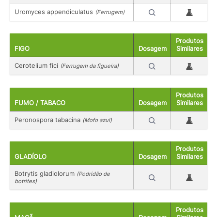
Uromyces appendiculatus
(Ferrugem)
Produtos
FIGO
Dosagem
Similares
Cerotelium fici
(Ferrugem da figueira)
Produtos
FUMO / TABACO
Dosagem
Similares
Peronospora tabacina
(Mofo azul)
Produtos
GLADÍOLO
Dosagem
Similares
Botrytis gladiolorum
(Podridão de
botrites)
Produtos