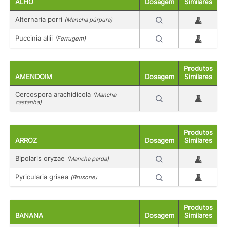
ALHO
Dosagem
Similares
Alternaria porri
(Mancha púrpura)
Puccinia allii
(Ferrugem)
Produtos
AMENDOIM
Dosagem
Similares
Cercospora arachidicola
(Mancha
castanha)
Produtos
ARROZ
Dosagem
Similares
Bipolaris oryzae
(Mancha parda)
Pyricularia grisea
(Brusone)
Produtos
BANANA
Dosagem
Similares