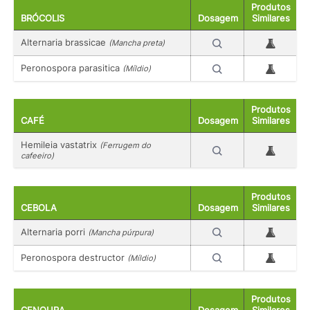
Produtos
BRÓCOLIS
Dosagem
Similares
Alternaria brassicae
(Mancha preta)
Peronospora parasitica
(Míldio)
Produtos
CAFÉ
Dosagem
Similares
Hemileia vastatrix
(Ferrugem do
cafeeiro)
Produtos
CEBOLA
Dosagem
Similares
Alternaria porri
(Mancha púrpura)
Peronospora destructor
(Míldio)
Produtos