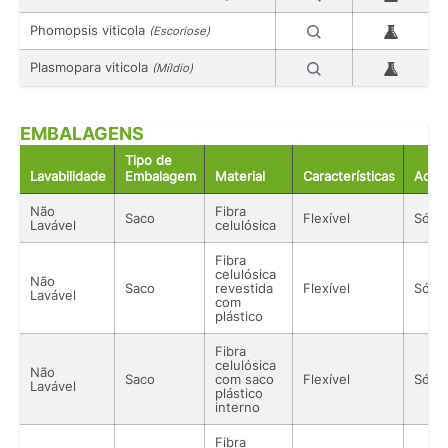
Phomopsis viticola
(Escoriose)
Plasmopara viticola
(Míldio)
EMBALAGENS
Tipo de
Lavabilidade
Embalagem
Material
Características
Acon
Não
Fibra
Saco
Flexível
Sólid
Lavável
celulósica
Fibra
celulósica
Não
Saco
revestida
Flexível
Sólid
Lavável
com
plástico
Fibra
celulósica
Não
Saco
com saco
Flexível
Sólid
Lavável
plástico
interno
Fibra