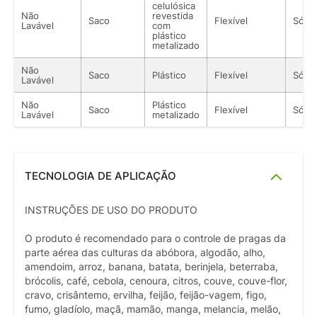
celulósica
Não
revestida
Saco
Flexível
Sólid
Lavável
com
plástico
metalizado
Não
Saco
Plástico
Flexível
Sólid
Lavável
Não
Plástico
Saco
Flexível
Sólid
Lavável
metalizado
TECNOLOGIA DE APLICAÇÃO
INSTRUÇÕES DE USO DO PRODUTO
O produto é recomendado para o controle de pragas da
parte aérea das culturas da abóbora, algodão, alho,
amendoim, arroz, banana, batata, berinjela, beterraba,
brócolis, café, cebola, cenoura, citros, couve, couve-flor,
cravo, crisântemo, ervilha, feijão, feijão-vagem, figo,
fumo, gladíolo, maçã, mamão, manga, melancia, melão,