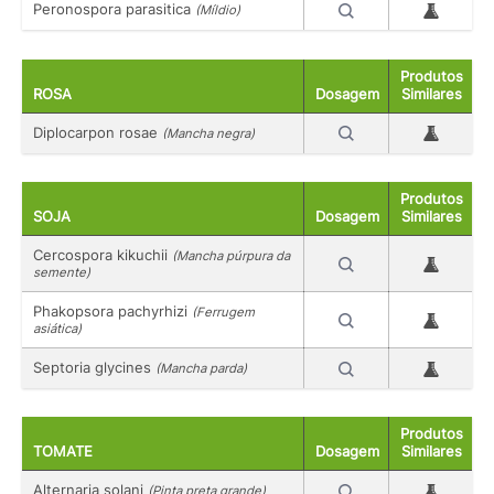
Peronospora parasitica
(Míldio)
Produtos
ROSA
Dosagem
Similares
Diplocarpon rosae
(Mancha negra)
Produtos
SOJA
Dosagem
Similares
Cercospora kikuchii
(Mancha púrpura da
semente)
Phakopsora pachyrhizi
(Ferrugem
asiática)
Septoria glycines
(Mancha parda)
Produtos
TOMATE
Dosagem
Similares
Alternaria solani
(Pinta preta grande)