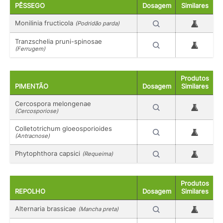
PÊSSEGO
Dosagem
Similares
Monilinia fructicola
(Podridão parda)
Tranzschelia pruni-spinosae
(Ferrugem)
Produtos
PIMENTÃO
Dosagem
Similares
Cercospora melongenae
(Cercosporiose)
Colletotrichum gloeosporioides
(Antracnose)
Phytophthora capsici
(Requeima)
Produtos
REPOLHO
Dosagem
Similares
Alternaria brassicae
(Mancha preta)