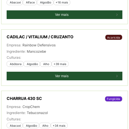
 Abacaxi
 Alface
 Algodão
+16 mais
Ver mais
CADILAC / VITALIUM / CRUZANTO
Acaricida
Empresa:
Rainbow Defensivos
Ingrediente:
Mancozebe
Culturas:
 Abóbora
 Algodão
 Alho
+39 mais
Ver mais
CHARRUA 430 SC
Fungicida
Empresa:
CropChem
Ingrediente:
Tebuconazol
Culturas:
 Abacaxi
 Algodão
 Alho
+34 mais