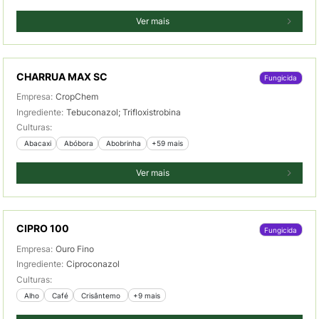
Ver mais
CHARRUA MAX SC
Fungicida
Empresa:
CropChem
Ingrediente:
Tebuconazol; Trifloxistrobina
Culturas:
 Abacaxi
 Abóbora
 Abobrinha
+59 mais
Ver mais
CIPRO 100
Fungicida
Empresa:
Ouro Fino
Ingrediente:
Ciproconazol
Culturas:
 Alho
 Café
 Crisântemo 
+9 mais