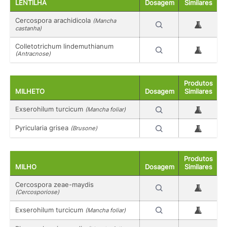
LENTILHA
Dosagem
Similares
Cercospora arachidicola
(Mancha
castanha)
Colletotrichum lindemuthianum
(Antracnose)
Produtos
MILHETO
Dosagem
Similares
Exserohilum turcicum
(Mancha foliar)
Pyricularia grisea
(Brusone)
Produtos
MILHO
Dosagem
Similares
Cercospora zeae-maydis
(Cercosporiose)
Exserohilum turcicum
(Mancha foliar)