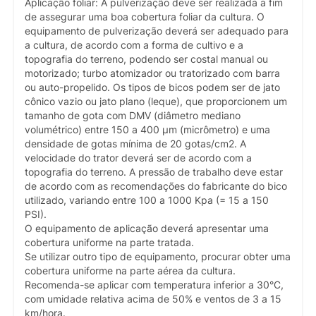
Aplicação foliar: A pulverização deve ser realizada a fim
de assegurar uma boa cobertura foliar da cultura. O
equipamento de pulverização deverá ser adequado para
a cultura, de acordo com a forma de cultivo e a
topografia do terreno, podendo ser costal manual ou
motorizado; turbo atomizador ou tratorizado com barra
ou auto-propelido. Os tipos de bicos podem ser de jato
cônico vazio ou jato plano (leque), que proporcionem um
tamanho de gota com DMV (diâmetro mediano
volumétrico) entre 150 a 400 µm (micrômetro) e uma
densidade de gotas mínima de 20 gotas/cm2. A
velocidade do trator deverá ser de acordo com a
topografia do terreno. A pressão de trabalho deve estar
de acordo com as recomendações do fabricante do bico
utilizado, variando entre 100 a 1000 Kpa (= 15 a 150
PSI).
O equipamento de aplicação deverá apresentar uma
cobertura uniforme na parte tratada.
Se utilizar outro tipo de equipamento, procurar obter uma
cobertura uniforme na parte aérea da cultura.
Recomenda-se aplicar com temperatura inferior a 30°C,
com umidade relativa acima de 50% e ventos de 3 a 15
km/hora.