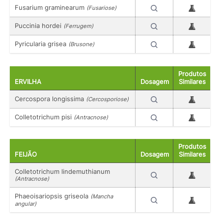
Fusarium graminearum
(Fusariose)
Puccinia hordei
(Ferrugem)
Pyricularia grisea
(Brusone)
Produtos
ERVILHA
Dosagem
Similares
Cercospora longissima
(Cercosporiose)
Colletotrichum pisi
(Antracnose)
Produtos
FEIJÃO
Dosagem
Similares
Colletotrichum lindemuthianum
(Antracnose)
Phaeoisariopsis griseola
(Mancha
angular)