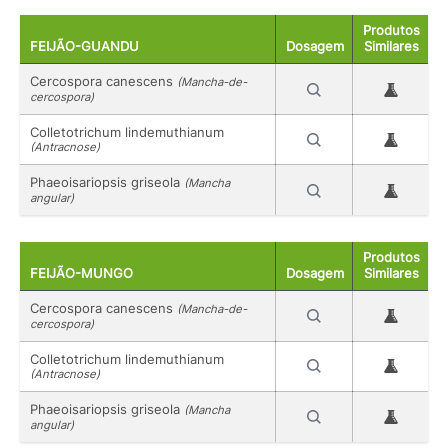
Produtos
FEIJÃO-GUANDU
Dosagem
Similares
Cercospora canescens
(Mancha-de-
cercospora)
Colletotrichum lindemuthianum
(Antracnose)
Phaeoisariopsis griseola
(Mancha
angular)
Produtos
FEIJÃO-MUNGO
Dosagem
Similares
Cercospora canescens
(Mancha-de-
cercospora)
Colletotrichum lindemuthianum
(Antracnose)
Phaeoisariopsis griseola
(Mancha
angular)