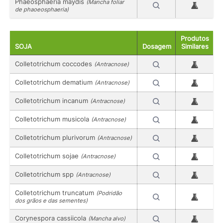
Phaeosphaeria maydis
(Mancha foliar
de phaoeosphaeria)
Produtos
SOJA
Dosagem
Similares
Colletotrichum coccodes
(Antracnose)
Colletotrichum dematium
(Antracnose)
Colletotrichum incanum
(Antracnose)
Colletotrichum musicola
(Antracnose)
Colletotrichum plurivorum
(Antracnose)
Colletotrichum sojae
(Antracnose)
Colletotrichum spp
(Antracnose)
Colletotrichum truncatum
(Podridão
dos grãos e das sementes)
Corynespora cassiicola
(Mancha alvo)