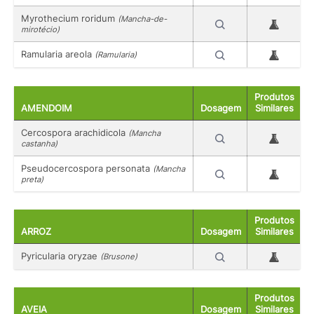
Myrothecium roridum
(Mancha-de-
mirotécio)
Ramularia areola
(Ramularia)
Produtos
AMENDOIM
Dosagem
Similares
Cercospora arachidicola
(Mancha
castanha)
Pseudocercospora personata
(Mancha
preta)
Produtos
ARROZ
Dosagem
Similares
Pyricularia oryzae
(Brusone)
Produtos
AVEIA
Dosagem
Similares