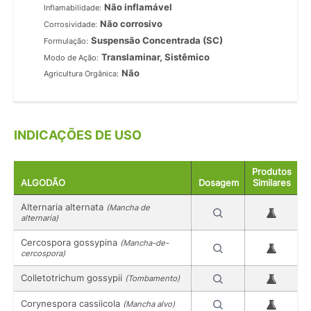
Não inflamável
Inflamabilidade:
Não corrosivo
Corrosividade:
Suspensão Concentrada (SC)
Formulação:
Translaminar, Sistêmico
Modo de Ação:
Não
Agricultura Orgânica:
INDICAÇÕES DE USO
Produtos
ALGODÃO
Dosagem
Similares
Alternaria alternata
(Mancha de
alternaria)
Cercospora gossypina
(Mancha-de-
cercospora)
Colletotrichum gossypii
(Tombamento)
Corynespora cassiicola
(Mancha alvo)