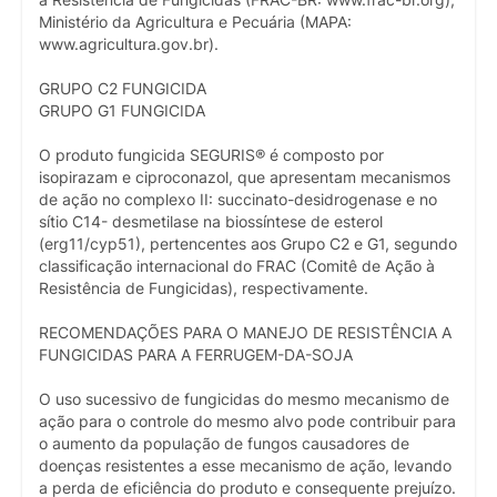
à Resistência de Fungicidas (FRAC-BR: www.frac-br.org),
Ministério da Agricultura e Pecuária (MAPA:
www.agricultura.gov.br).
GRUPO C2 FUNGICIDA
GRUPO G1 FUNGICIDA
O produto fungicida SEGURIS® é composto por
isopirazam e ciproconazol, que apresentam mecanismos
de ação no complexo II: succinato-desidrogenase e no
sítio C14- desmetilase na biossíntese de esterol
(erg11/cyp51), pertencentes aos Grupo C2 e G1, segundo
classificação internacional do FRAC (Comitê de Ação à
Resistência de Fungicidas), respectivamente.
RECOMENDAÇÕES PARA O MANEJO DE RESISTÊNCIA A
FUNGICIDAS PARA A FERRUGEM-DA-SOJA
O uso sucessivo de fungicidas do mesmo mecanismo de
ação para o controle do mesmo alvo pode contribuir para
o aumento da população de fungos causadores de
doenças resistentes a esse mecanismo de ação, levando
a perda de eficiência do produto e consequente prejuízo.