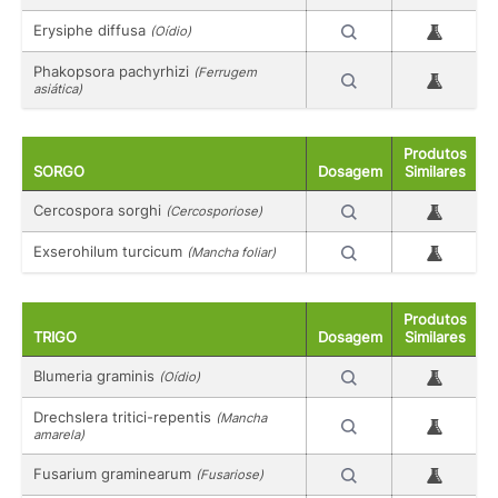
Erysiphe diffusa
(Oídio)
Phakopsora pachyrhizi
(Ferrugem
asiática)
Produtos
SORGO
Dosagem
Similares
Cercospora sorghi
(Cercosporiose)
Exserohilum turcicum
(Mancha foliar)
Produtos
TRIGO
Dosagem
Similares
Blumeria graminis
(Oídio)
Drechslera tritici-repentis
(Mancha
amarela)
Fusarium graminearum
(Fusariose)