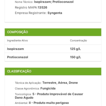
Isopirazam; Protioconazol
Nome Técnico:
Registro MAPA:
13526
Empresa Registrante:
Syngenta
COMPOSIÇÃO
Ingrediente Ativo
Concentração
Isopirazam
125 g/L
Protioconazol
150 g/L
CLASSIFICAÇÃO
Terrestre, Aérea, Drone
Técnica de Aplicação:
Fungicida
Classe Agronômica:
5 - Produto Improvável de Causar
Toxicológica:
Dano Agudo
II - Produto muito perigoso
Ambiental: