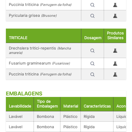
Puccinia triticina
(Ferrugem da folha)
Pyricularia grisea
(Brusone)
Produtos
TRITICALE
Dosagem
Similares
Drechslera tritici-repentis
(Mancha
amarela)
Fusarium graminearum
(Fusariose)
Puccinia triticina
(Ferrugem da folha)
EMBALAGENS
Tipo de
Lavabilidade
Embalagem
Material
Características
Acondic
Lavável
Bombona
Plástico
Rígida
Líquido
Lavável
Bombona
Plástico
Rígida
Líquido