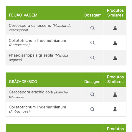
Produtos
FEIJÃO-VAGEM
Dosagem
Similares
Cercospora canescens
(Mancha-de-
cercospora)
Colletotrichum lindemuthianum
(Antracnose)
Phaeoisariopsis griseola
(Mancha
angular)
Produtos
GRÃO-DE-BICO
Dosagem
Similares
Cercospora arachidicola
(Mancha
castanha)
Colletotrichum lindemuthianum
(Antracnose)
Produtos