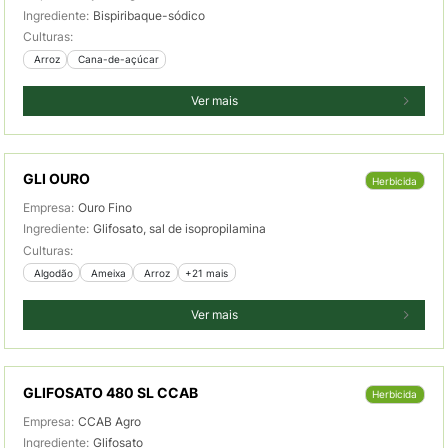
Ingrediente:
Bispiribaque-sódico
Culturas:
 Arroz
 Cana-de-açúcar
Ver mais
GLI OURO
Herbicida
Empresa:
Ouro Fino
Ingrediente:
Glifosato, sal de isopropilamina
Culturas:
 Algodão
 Ameixa
 Arroz
+21 mais
Ver mais
GLIFOSATO 480 SL CCAB
Herbicida
Empresa:
CCAB Agro
Ingrediente:
Glifosato