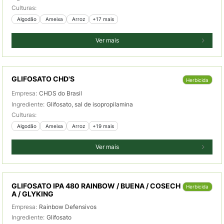
Culturas:
 Algodão
 Ameixa
 Arroz
+17 mais
Ver mais
GLIFOSATO CHD'S
Herbicida
Empresa:
CHDS do Brasil
Ingrediente:
Glifosato, sal de isopropilamina
Culturas:
 Algodão
 Ameixa
 Arroz
+19 mais
Ver mais
GLIFOSATO IPA 480 RAINBOW / BUENA / COSECH
Herbicida
A / GLYKING
Empresa:
Rainbow Defensivos
Ingrediente:
Glifosato