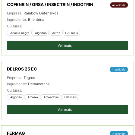
COFENRIN / ORSA / INSECTRIN / INDOTRIN
Acaricida
Empresa:
Rainbow Defensivos
Ingrediente:
Bifentrina
Culturas:
 Acácia negra
 Algodão
 Arroz
+20 mais
Ver mais
DELROS 25 EC
Inseticida
Empresa:
Tagros
Ingrediente:
Deltametrina
Culturas:
 Algodão
 Ameixa
 Amendoim
+26 mais
Ver mais
FERMAG
Inseticida