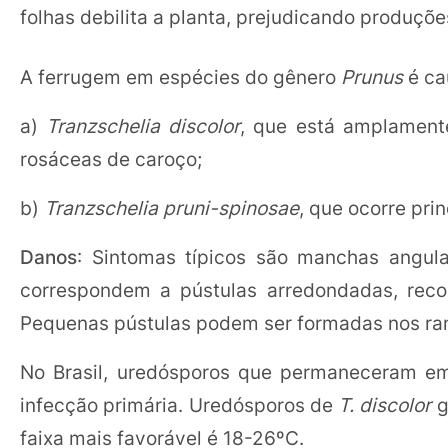
folhas debilita a planta, prejudicando produçõe
A ferrugem em espécies do gênero
Prunus
é ca
a)
Tranzschelia discolor
, que está amplament
rosáceas de caroço;
b)
Tranzschelia pruni-spinosae
, que ocorre pr
Danos
: Sintomas típicos são manchas angula
correspondem a pústulas arredondadas, recob
Pequenas pústulas podem ser formadas nos ram
No Brasil, uredósporos que permaneceram em
infecção primária. Uredósporos de
T. discolor
g
faixa mais favorável é 18-26ºC.