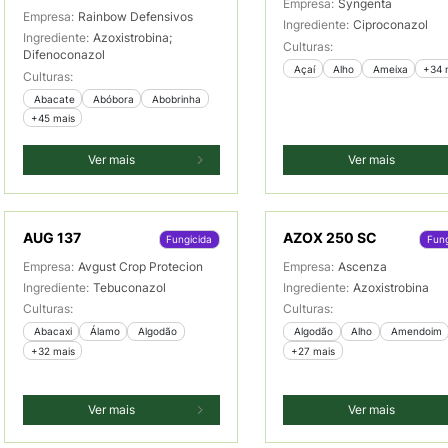
Empresa:
Syngenta
Empresa:
Rainbow Defensivos
Ingrediente:
Ciproconazol
Ingrediente:
Azoxistrobina;
Culturas:
Difenoconazol
 Açaí
 Alho
 Ameixa
+34 
Culturas:
 Abacate
 Abóbora
 Abobrinha
+45 mais
Ver mais
Ver mais
AUG 137
AZOX 250 SC
Fungicida
Fung
Empresa:
Avgust Crop Protecion
Empresa:
Ascenza
Ingrediente:
Tebuconazol
Ingrediente:
Azoxistrobina
Culturas:
Culturas:
 Abacaxi
 Álamo
 Algodão
 Algodão
 Alho
 Amendoim
+32 mais
+27 mais
Ver mais
Ver mais