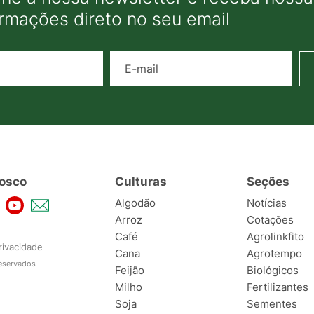
ormações direto no seu email
Nome
E-mail
osco
Culturas
Seções
Algodão
Notícias
Arroz
Cotações
Café
Agrolinkfito
rivacidade
Cana
Agrotempo
reservados
Feijão
Biológicos
Milho
Fertilizantes
Soja
Sementes