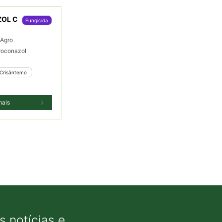
OL C
Fungicida
Agro
roconazol
 Crisântemo 
mais
 notícias e