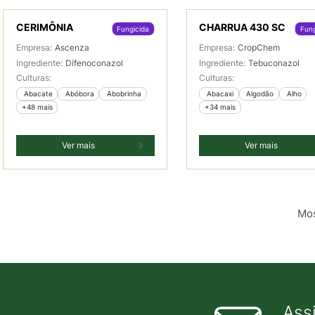
CERIMÔNIA
CHARRUA 430 SC
Fungicida
Fung
Empresa:
Ascenza
Empresa:
CropChem
Ingrediente:
Difenoconazol
Ingrediente:
Tebuconazol
Culturas:
Culturas:
 Abacate
 Abóbora
 Abobrinha
 Abacaxi
 Algodão
 Alho
+48 mais
+34 mais
Ver mais
Ver mais
Mos
Ass