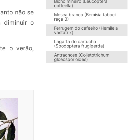
Bicho mineiro (Leucoptera
coffeella)
uanto não se
Mosca branca (Bemisia tabaci
raça B)
 diminuir o
Ferrugem do cafeeiro (Hemileia
vastatrix)
Lagarta do cartucho
(Spodoptera frugiperda)
te o verão,
Antracnose (Colletotrichum
gloeosporioides)