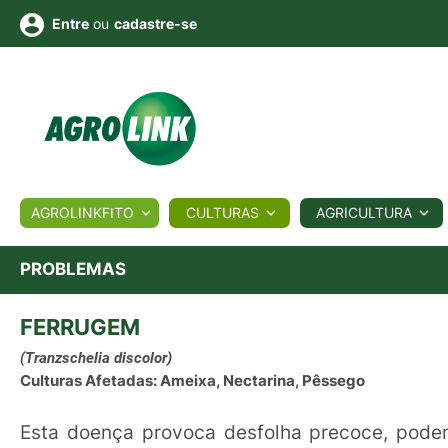
ou
cadastre-se
Entre
ULTURA
AGROLINKFITO
CULTURAS
AGRICULTURA
BIOLÓGICOS
COTAÇÕES
NOTÍCIAS
AGROTE
PROBLEMAS
FERRUGEM
Fotos
os
Conversor
Colunistas
Eventos
e
Vídeos
(Tranzschelia discolor)
Culturas Afetadas: Ameixa, Nectarina, Pêssego
Esta doença provoca desfolha precoce, poden