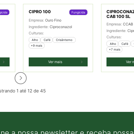
CIPRO 100
CIPROCONAZ
icida
Fungicida
CAB 100 SL
Empresa:
Ouro Fino
Empresa:
CCAB 
Ingrediente:
Ciproconazol
Ingrediente:
Cip
Culturas:
Culturas:
 Alho
 Café
 Crisântemo 
 Alho
 Café
+9 mais
+7 mais
Ver mais
Ver 
trando 1 até 12 de 45
ine a nossa newsletter e receba nossas