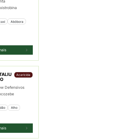
nta
xistrobina
caxi
 Abóbora
mais
TALIU
Acaricida
TO
ow Defensivos
ncozebe
odão
 Alho
mais