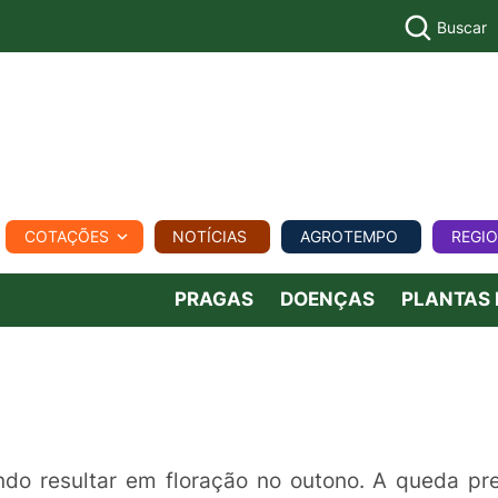
Buscar
PECUÁR
COTAÇÕES
NOTÍCIAS
AGROTEMPO
REGI
MPO
REGIONAL
COMERCIAL
AGROVIAGENS
PRAGAS
DOENÇAS
PLANTAS
do resultar em floração no outono. A queda pr