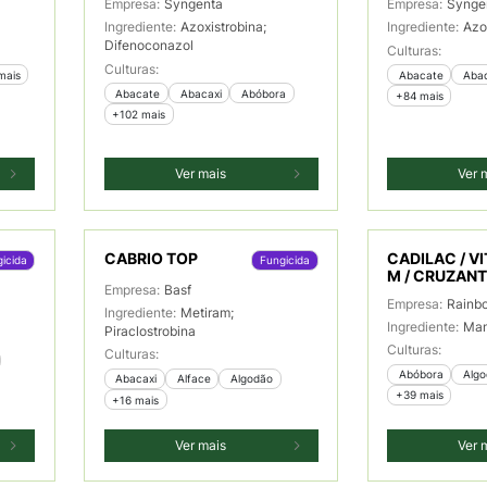
Empresa:
Syngenta
Empresa:
Synge
Ingrediente:
Azoxistrobina;
Ingrediente:
Azo
Difenoconazol
Culturas:
Culturas:
mais
 Abacate
 Aba
 Abacate
 Abacaxi
 Abóbora
+84 mais
+102 mais
Ver mais
Ver 
CABRIO TOP
CADILAC / VI
icida
Fungicida
M / CRUZAN
Empresa:
Basf
Empresa:
Rainb
Ingrediente:
Metiram;
Ingrediente:
Ma
Piraclostrobina
Culturas:
Culturas:
 Abóbora
 Alg
 Abacaxi
 Alface
 Algodão
+39 mais
+16 mais
Ver mais
Ver 