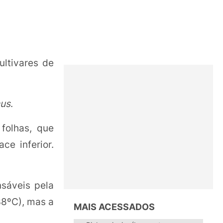
ltivares de
nus
.
folhas, que
e inferior.
sáveis pela
38ºC), mas a
MAIS ACESSADOS