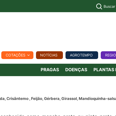
Buscar
PECUÁR
COTAÇÕES
NOTÍCIAS
AGROTEMPO
REGI
MPO
REGIONAL
COMERCIAL
AGROVIAGENS
PRAGAS
DOENÇAS
PLANTAS
da, Crisântemo , Feijão, Gérbera, Girassol, Mandioquinha-sals