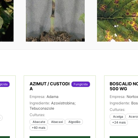
AZIMUT / CUSTODI
BOSCALID N
icida
Fungicida
A
500 WG
Empresa:
Adama
Empresa:
Norto
Ingrediente:
Azoxistrobina;
Ingrediente:
Bos
Tebuconazole
Culturas:
Culturas:
 Acelga
 Acero
o
 Abacate
 Abacaxi
 Algodão
+24 mais
+60 mais