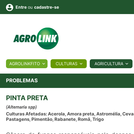
ou
cadastre-se
Entre
ULTURA
AGROLINKFITO
CULTURAS
AGRICULTURA
BIOLÓGICOS
COTAÇÕES
NOTÍCIAS
AGROTE
PROBLEMAS
PINTA PRETA
Fotos
os
Conversor
Colunistas
Eventos
e
Vídeos
(Alternaria spp)
Culturas Afetadas: Acerola, Amora preta, Astromélia, Ceva
Pastagens, Pimentão, Rabanete, Romã, Trigo