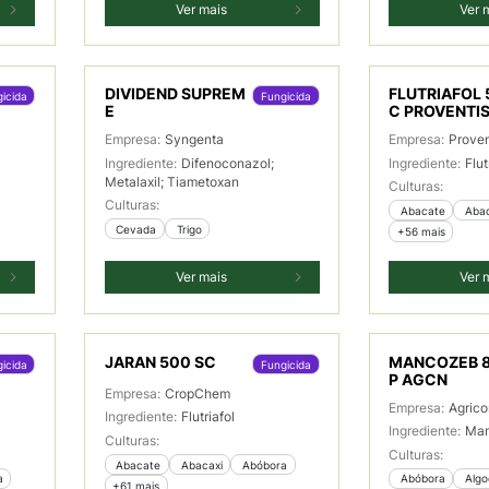
Ver mais
Ver 
DIVIDEND SUPREM
FLUTRIAFOL 
icida
Fungicida
E
C PROVENTI
Empresa:
Syngenta
Empresa:
Proven
Ingrediente:
Difenoconazol;
Ingrediente:
Flut
Metalaxil; Tiametoxan
Culturas:
Culturas:
 Abacate
 Aba
 Cevada
 Trigo
+56 mais
Ver mais
Ver 
JARAN 500 SC
MANCOZEB 
icida
Fungicida
P AGCN
Empresa:
CropChem
Empresa:
Agrico
Ingrediente:
Flutriafol
Ingrediente:
Ma
Culturas:
Culturas:
 Abacate
 Abacaxi
 Abóbora
a
 Abóbora
 Alg
+61 mais