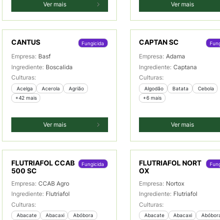
Ver mais
Ver mais
CANTUS
CAPTAN SC
Fungicida
Fung
Empresa:
Basf
Empresa:
Adama
Ingrediente:
Boscalida
Ingrediente:
Captana
Culturas:
Culturas:
 Acelga
 Acerola
 Agrião
 Algodão
 Batata
 Cebola
+42 mais
+6 mais
Ver mais
Ver mais
FLUTRIAFOL CCAB
FLUTRIAFOL NORT
Fungicida
Fung
500 SC
OX
Empresa:
CCAB Agro
Empresa:
Nortox
Ingrediente:
Flutriafol
Ingrediente:
Flutriafol
Culturas:
Culturas:
 Abacate
 Abacaxi
 Abóbora
 Abacate
 Abacaxi
 Abóbor