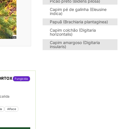
Picão preto (Bidens pilosa)
Capim pé de galinha (Eleusine
indica)
Papuã (Brachiaria plantaginea)
Capim colchão (Digitaria
horizontalis)
Capim amargoso (Digitaria
insularis)
ORTOX
Fungicida
x
calida
la
 Alface