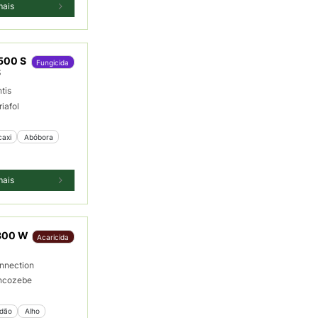
mais
500 S
Fungicida
S
tis
riafol
caxi
 Abóbora
mais
800 W
Acaricida
nnection
ncozebe
odão
 Alho