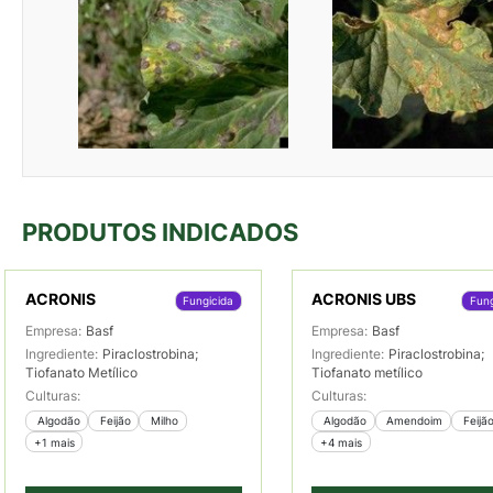
PRODUTOS INDICADOS
ACRONIS
ACRONIS UBS
Fungicida
Fung
Empresa:
Basf
Empresa:
Basf
Ingrediente:
Piraclostrobina;
Ingrediente:
Piraclostrobina;
Tiofanato Metílico
Tiofanato metílico
Culturas:
Culturas:
 Algodão
 Feijão
 Milho
 Algodão
 Amendoim
 Feijã
+1 mais
+4 mais