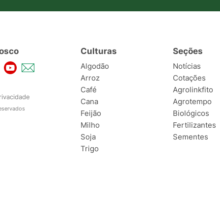
osco
Culturas
Seções
Algodão
Notícias
Arroz
Cotações
Café
Agrolinkfito
rivacidade
Cana
Agrotempo
reservados
Feijão
Biológicos
Milho
Fertilizantes
Soja
Sementes
Trigo